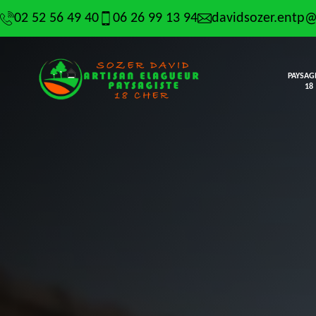
02 52 56 49 40
06 26 99 13 94
davidsozer.entp
PAYSAG
18