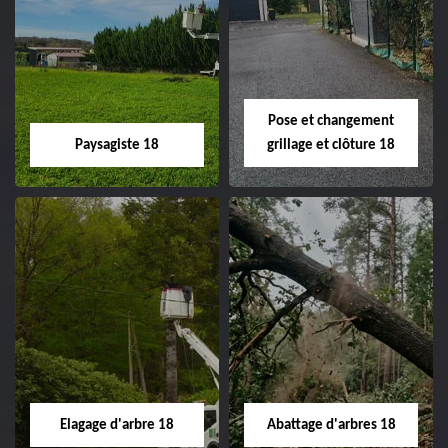
Pose et changement
Paysagiste 18
grillage et clôture 18
Paysagiste 18
Pose et
changement
Artisan paysagiste 18
grillage et clôture
Cher tel: 02.52.56.49.40
18
Spécialiste en pose et
Elagage d'arbre 18
Abattage d'arbres 18
changement grillage et