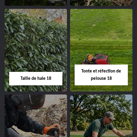
clôture 18 Cher tel:
02.52.56.49.40
Elagage d'arbre 18
Abattage d'arbres
18
Entreprise élagage
d'arbre 18 Cher tel:
Entreprise abattage
02.52.56.49.40
d'arbres 18 Cher tel:
Tonte et réfection de
02.52.56.49.40
Taille de haie 18
pelouse 18
Taille de haie 18
Tonte et réfection
de pelouse 18
Entreprise taille de haie