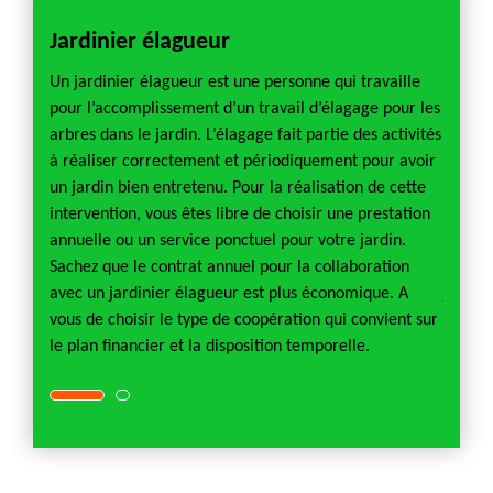
Jardinier élagueur
Jardi
 la
Un jardinier élagueur est une personne qui travaille
Chers 
ccuper
pour l’accomplissement d’un travail d’élagage pour les
recher
ie ? Si
arbres dans le jardin. L’élagage fait partie des activités
l’accom
Sozer
à réaliser correctement et périodiquement pour avoir
votre 
alisme,
un jardin bien entretenu. Pour la réalisation de cette
David 
ention
intervention, vous êtes libre de choisir une prestation
le fai
re
annuelle ou un service ponctuel pour votre jardin.
est un
du
Sachez que le contrat annuel pour la collaboration
presta
l faut
avec un jardinier élagueur est plus économique. A
jardini
.
vous de choisir le type de coopération qui convient sur
compte
le plan financier et la disposition temporelle.