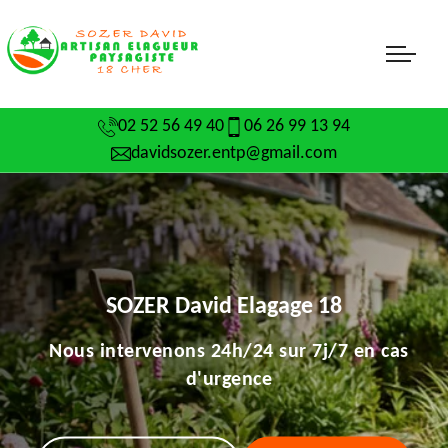
02 52 56 49 40
06 26 99 13 94
davidsozer.entp@gmail.com
SOZER David Elagage 18
Nous intervenons 24h/24 sur 7j/7 en cas
d'urgence