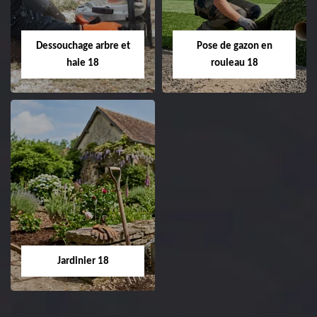
18 Cher tel:
Entreprise tonte et
02.52.56.49.40
réfection de pelouse 18
Dessouchage arbre et
Pose de gazon en
Cher tel: 02.52.56.49.40
haie 18
rouleau 18
Dessouchage arbre
Pose de gazon en
et haie 18
rouleau 18
Entreprise dessouchage
Entreprise pose de
arbre et haie 18 Cher
gazon en rouleau 18
tel: 02.52.56.49.40
Cher tel: 02.52.56.49.40
Jardinier 18