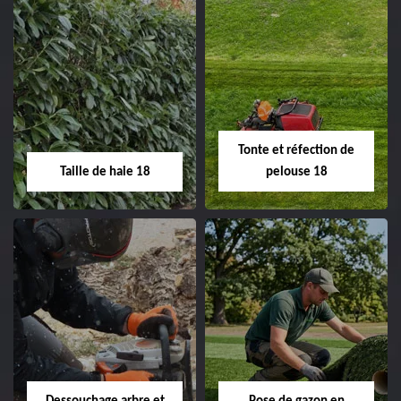
Elagage d'arbre 18
Abattage d'arbres
18
Entreprise élagage
d'arbre 18 Cher tel:
Entreprise abattage
02.52.56.49.40
d'arbres 18 Cher tel:
Tonte et réfection de
02.52.56.49.40
Taille de haie 18
pelouse 18
Taille de haie 18
Tonte et réfection
de pelouse 18
Entreprise taille de haie
18 Cher tel:
Entreprise tonte et
02.52.56.49.40
réfection de pelouse 18