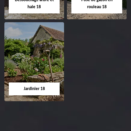
Dessouchage arbre et
Pose de gazon en
Cher tel: 02.52.56.49.40
haie 18
rouleau 18
Dessouchage arbre
Pose de gazon en
et haie 18
rouleau 18
Entreprise dessouchage
Entreprise pose de
arbre et haie 18 Cher
gazon en rouleau 18
tel: 02.52.56.49.40
Cher tel: 02.52.56.49.40
Jardinier 18