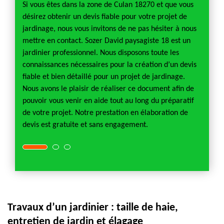
t. Nous
Si vous êtes dans la zone de Culan 18270 et que vous
Il exis
 de
désirez obtenir un devis fiable pour votre projet de
le coût
et
jardinage, nous vous invitons de ne pas hésiter à nous
premier
 Nous
mettre en contact. Sozer David paysagiste 18 est un
compte
jardinier professionnel. Nous disposons toute les
horaire
connaissances nécessaires pour la création d’un devis
enfin, 
re
fiable et bien détaillé pour un projet de jardinage.
aux en
devis
Nous avons le plaisir de réaliser ce document afin de
varie s
our
pouvoir vous venir en aide tout au long du préparatif
d’accès
de votre projet. Notre prestation en élaboration de
.
devis est gratuite et sans engagement.
Travaux d’un jardinier : taille de haie,
entretien de jardin et élagage