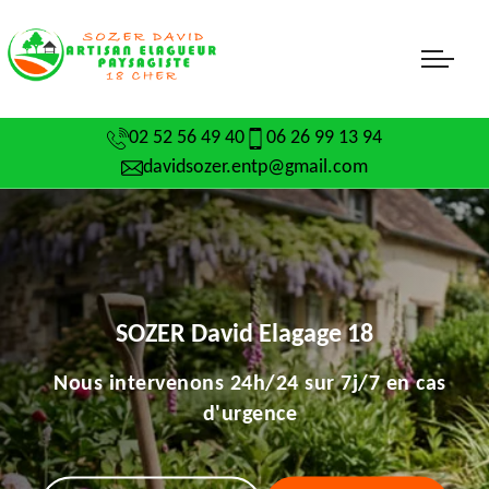
02 52 56 49 40
06 26 99 13 94
davidsozer.entp@gmail.com
SOZER David Elagage 18
Nous intervenons 24h/24 sur 7j/7 en cas
d'urgence