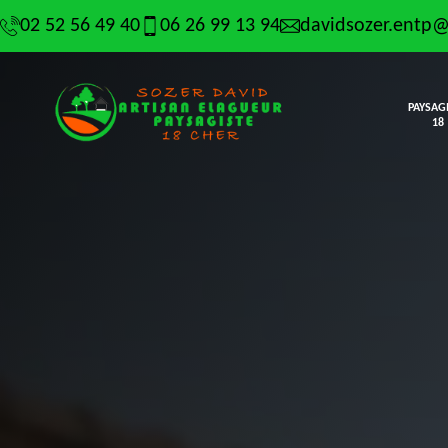
02 52 56 49 40
06 26 99 13 94
davidsozer.entp
PAYSAG
18