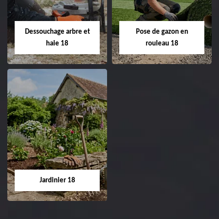
18 Cher tel:
Entreprise tonte et
02.52.56.49.40
réfection de pelouse 18
Dessouchage arbre et
Pose de gazon en
Cher tel: 02.52.56.49.40
haie 18
rouleau 18
Dessouchage arbre
Pose de gazon en
et haie 18
rouleau 18
Entreprise dessouchage
Entreprise pose de
arbre et haie 18 Cher
gazon en rouleau 18
tel: 02.52.56.49.40
Cher tel: 02.52.56.49.40
Jardinier 18