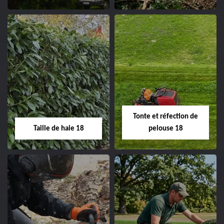
clôture 18 Cher tel:
02.52.56.49.40
Elagage d'arbre 18
Abattage d'arbres
18
Entreprise élagage
d'arbre 18 Cher tel:
Entreprise abattage
02.52.56.49.40
d'arbres 18 Cher tel:
Tonte et réfection de
02.52.56.49.40
Taille de haie 18
pelouse 18
Taille de haie 18
Tonte et réfection
de pelouse 18
Entreprise taille de haie