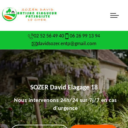
02 52 56 49 40
06 26 99 13 94
davidsozer.entp@gmail.com
SOZER David Elagage 18
Nous intervenons 24h/24 sur 7j/7 en cas
d'urgence