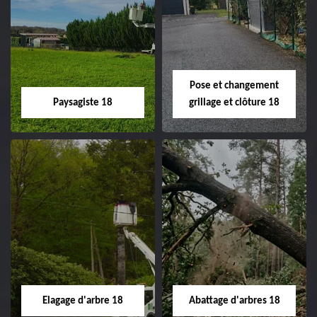
Pose et changement
Paysagiste 18
grillage et clôture 18
Paysagiste 18
Pose et
changement
Artisan paysagiste 18
grillage et clôture
Cher tel: 02.52.56.49.40
18
Spécialiste en pose et
Elagage d'arbre 18
Abattage d'arbres 18
changement grillage et