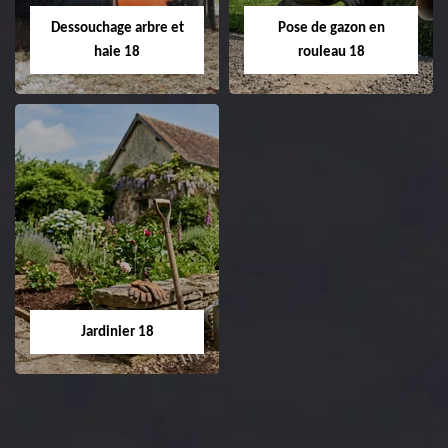
02.52.56.49.40
réfection de pelouse 18
Dessouchage arbre et
Pose de gazon en
Cher tel: 02.52.56.49.40
haie 18
rouleau 18
Dessouchage arbre
Pose de gazon en
et haie 18
rouleau 18
Entreprise dessouchage
Entreprise pose de
arbre et haie 18 Cher
gazon en rouleau 18
tel: 02.52.56.49.40
Cher tel: 02.52.56.49.40
Jardinier 18