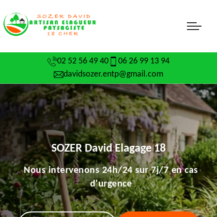
02 52 56 49 40
06 26 99 13 94
davidsozer.entp@gmail.com
SOZER David Elagage 18
Nous intervenons 24h/24 sur 7j/7 en cas
d'urgence