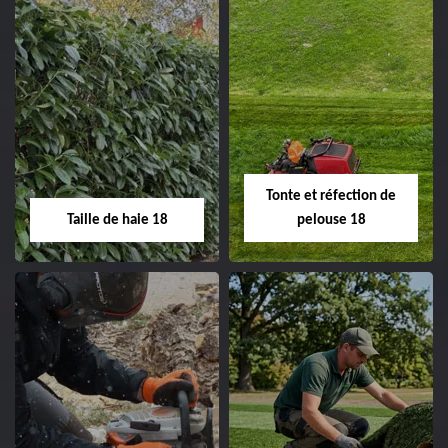
02.52.56.49.40
Elagage d'arbre 18
Abattage d'arbres
18
Entreprise élagage
d'arbre 18 Cher tel:
Entreprise abattage
02.52.56.49.40
d'arbres 18 Cher tel:
Tonte et réfection de
02.52.56.49.40
Taille de haie 18
pelouse 18
Taille de haie 18
Tonte et réfection
de pelouse 18
Entreprise taille de haie
18 Cher tel:
Entreprise tonte et