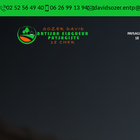
02 52 56 49 40
06 26 99 13 94
davidsozer.entp
PAYSAG
18